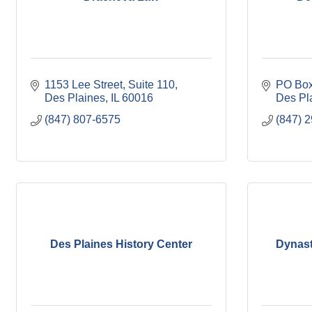
1153 Lee Street
Suite 110
PO Box
Des Plaines
IL
60016
Des Pl
(847) 807-6575
(847) 
Des Plaines History Center
Dynasty