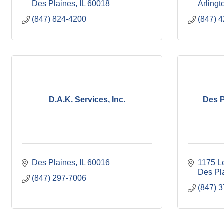
Des Plaines
IL
60018
Arlingt
(847) 824-4200
(847) 
D.A.K. Services, Inc.
Des P
Des Plaines
IL
60016
1175 L
Des Pl
(847) 297-7006
(847) 