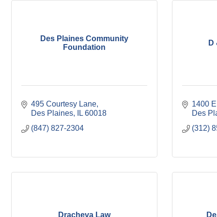
Des Plaines Community
D 
Foundation
495 Courtesy Lane
1400 E
Des Plaines
IL
60018
Des Pl
(847) 827-2304
(312) 
Dracheva Law
De