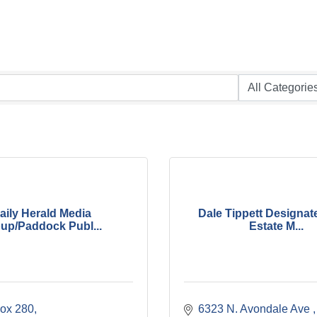
aily Herald Media
Dale Tippett Designat
up/Paddock Publ...
Estate M...
Box 280
6323 N. Avondale Ave 