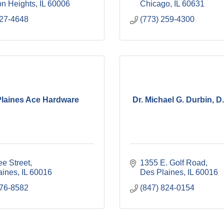
on Heights
IL
60006
Chicago
IL
60631
427-4648
(773) 259-4300
laines Ace Hardware
Dr. Michael G. Durbin, D
ee Street
1355 E. Golf Road
aines
IL
60016
Des Plaines
IL
60016
376-8582
(847) 824-0154