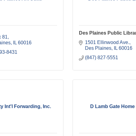
Des Plaines Public Libra
 81
1501 Ellinwood Ave.
aines
IL
60016
Des Plaines
IL
60016
293-8431
(847) 827-5551
 Int'l Forwarding, Inc.
D Lamb Gate Home 