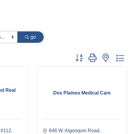
go
Button group with nested dr
ed Real
Des Plaines Medical Care
#112
646 W. Algonquin Road